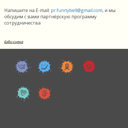
Напишите на E-mail:
pr.funnybell@gmail.com
, и мы
обсудим с вами партнёрскую программу
сотрудничества
Бэби-сцена