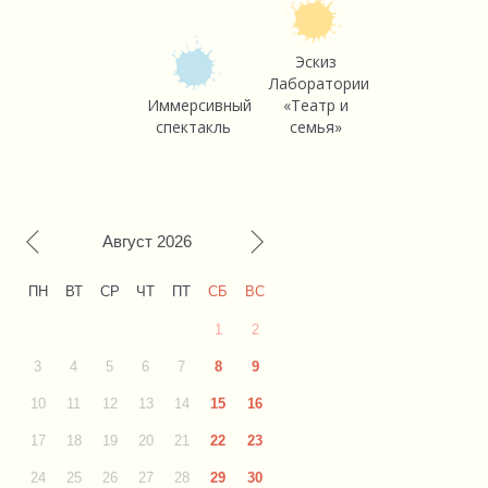
Эскиз
Лаборатории
Иммерсивный
«Театр и
спектакль
семья»
Август
2026
ПН
ВТ
СР
ЧТ
ПТ
СБ
ВС
1
2
3
4
5
6
7
8
9
10
11
12
13
14
15
16
17
18
19
20
21
22
23
24
25
26
27
28
29
30