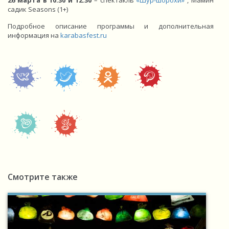
26 марта в 10.30 и 12.30
– спектакль
«Шур-шорохи»
, Мамин
садик Seasons (1+)
Подробное описание программы и дополнительная
информация на
karabasfest.ru
Смотрите также