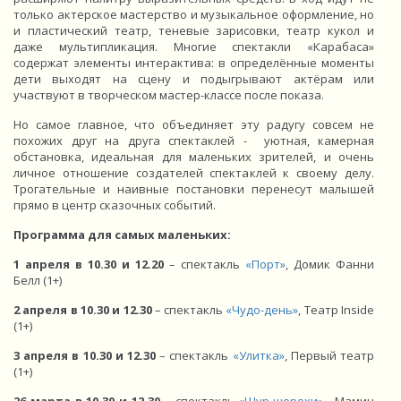
только актерское мастерство и музыкальное оформление, но
и пластический театр, теневые зарисовки, театр кукол и
даже мультипликация. Многие спектакли «Карабаса»
содержат элементы интерактива: в определённые моменты
дети выходят на сцену и подыгрывают актёрам или
участвуют в творческом мастер-классе после показа.
Но самое главное, что объединяет эту радугу совсем не
похожих друг на друга спектаклей - уютная, камерная
обстановка, идеальная для маленьких зрителей, и очень
личное отношение создателей спектаклей к своему делу.
Трогательные и наивные постановки перенесут малышей
прямо в центр сказочных событий.
Программа для самых маленьких:
1 апреля в 10.30 и 12.20
– спектакль
«Порт»
, Домик Фанни
Белл (1+)
2 апреля в 10.30 и 12.30
– спектакль
«Чудо-день»
, Театр Inside
(1+)
3 апреля в 10.30 и 12.30
– спектакль
«Улитка»
, Первый театр
(1+)