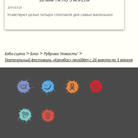
2016-03-20
Учавствуют целых четыре спектакля для самых маленьких
>
>
>
Бэби-сцена
Блог
Рубрика 'Новости'
Театральный фестиваль «Карабас» пройдёт с 26 марта по 3 апреля