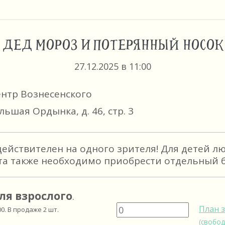
ДЕД МОРОЗ И ПОТЕРЯННЫЙ НОСОК
27.12.2025 в 11:00
ентр Вознесенского
льшая Ордынка, д. 46, стр. 3
действителен на одного зрителя! Для детей л
та также необходимо приобрести отдельный б
ля взрослого
.
План 
00
. В продаже
2
шт.
(свобод