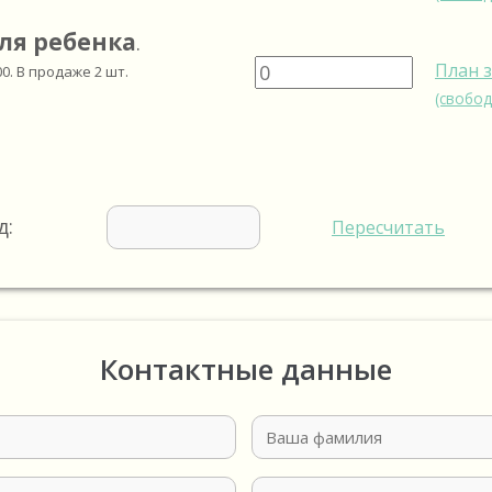
ля ребенка
.
План 
00
. В продаже
2
шт.
(свобод
д:
Пересчитать
Контактные данные