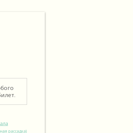
юбого
илет.
зала
ная рассадка)