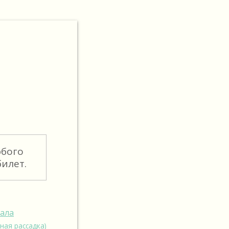
юбого
илет.
зала
ная рассадка)