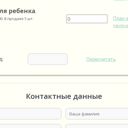
ля ребенка
.
План 
00
. В продаже
5
шт.
(свобод
д:
Пересчитать
Контактные данные