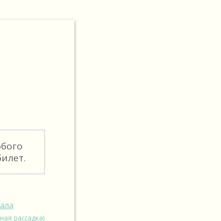
юбого
илет.
зала
ная рассадка)