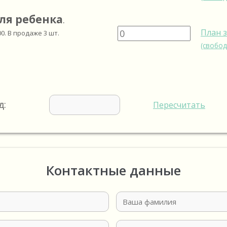
ля ребенка
.
План 
00
. В продаже
3
шт.
(свобод
д:
Пересчитать
Контактные данные