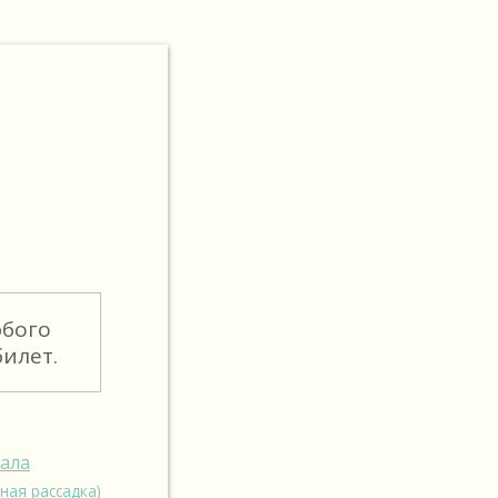
юбого
илет.
зала
ная рассадка)