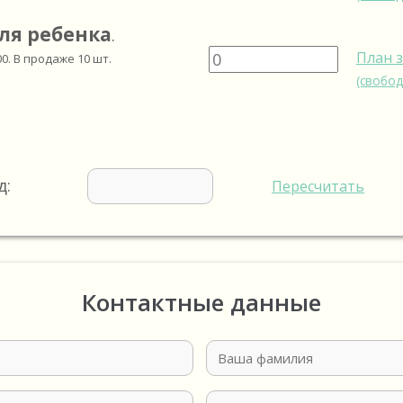
ля ребенка
.
План 
00
. В продаже
10
шт.
(свобод
д:
Пересчитать
Контактные данные