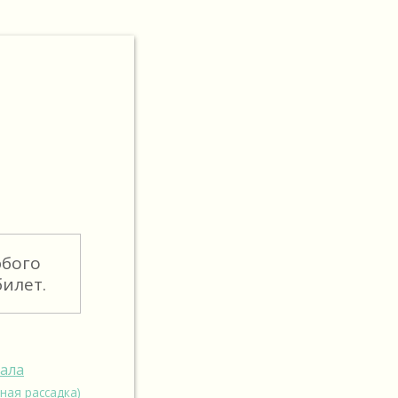
юбого
илет.
зала
ная рассадка)