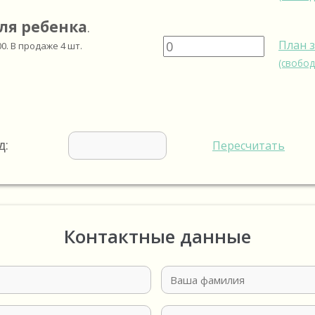
ля ребенка
.
План 
00
. В продаже
4
шт.
(свобод
д:
Пересчитать
Контактные данные