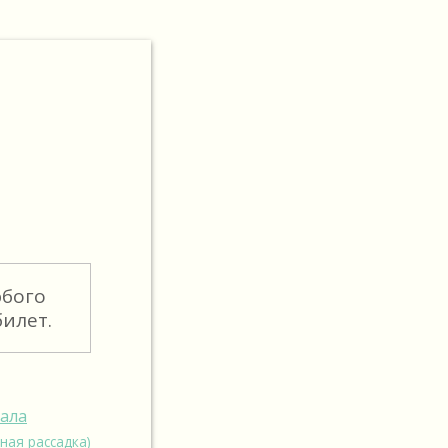
юбого
илет.
зала
ная рассадка)