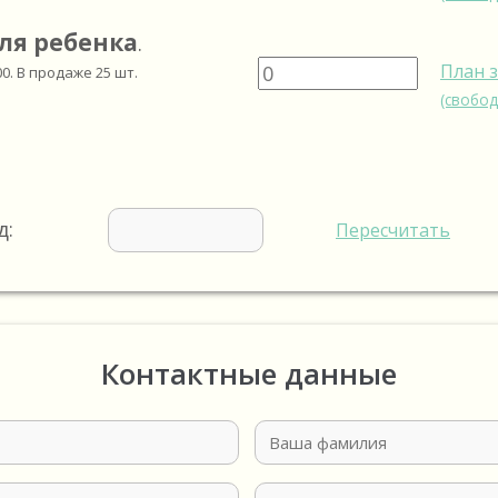
ля ребенка
.
План 
00
. В продаже
25
шт.
(свобод
д:
Пересчитать
Контактные данные