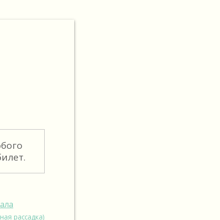
юбого
илет.
зала
ная рассадка)