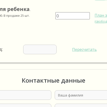
ля ребенка
.
План 
00
. В продаже
25
шт.
(свобод
д:
Пересчитать
Контактные данные