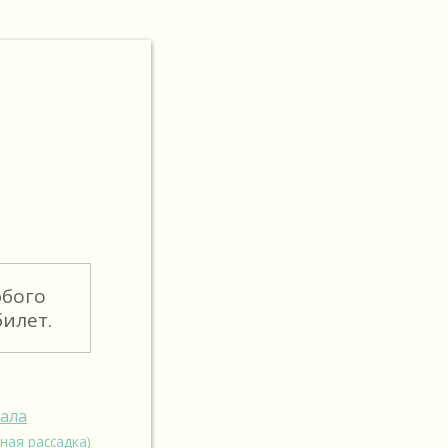
юбого
илет.
зала
ная рассадка)