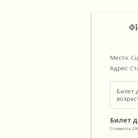
Ф
Место: С
Адрес: Ст
Билет 
возрас
Билет д
Стоимость
29