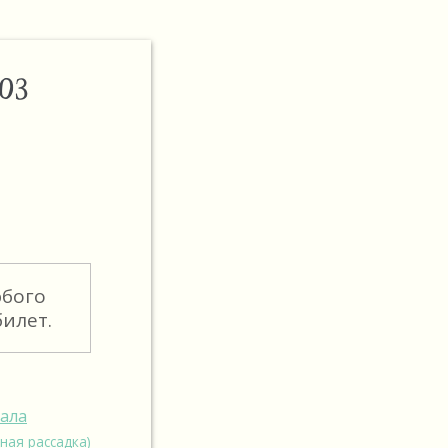
ОЗ
юбого
илет.
зала
ная рассадка)