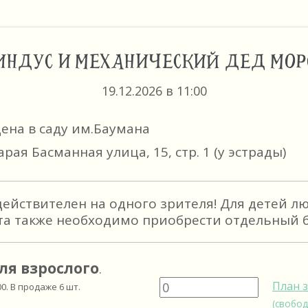
ИНДУС И МЕХАНИЧЕСКИЙ ДЕД МОР
19.12.2026 в 11:00
цена в саду им.Баумана
арая Басманная улица, 15, стр. 1 (у эстрады)
действителен на одного зрителя! Для детей л
та также необходимо приобрести отдельный б
ля взрослого
.
План 
00
. В продаже
6
шт.
(свобод