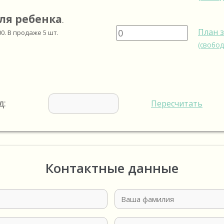
ля ребенка
.
План 
00
. В продаже
5
шт.
(свобод
д:
Пересчитать
Контактные данные