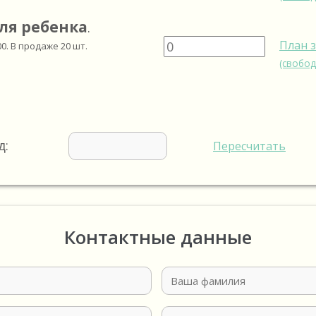
ля ребенка
.
План 
00
. В продаже
20
шт.
(свобод
д:
Пересчитать
Контактные данные