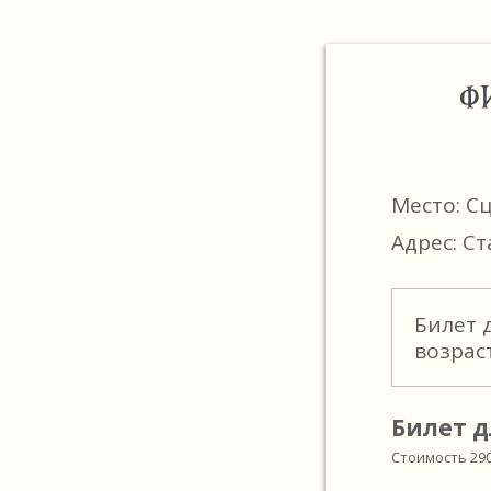
Ф
Место: С
Адрес: Ст
Билет 
возрас
Билет д
Стоимость
29