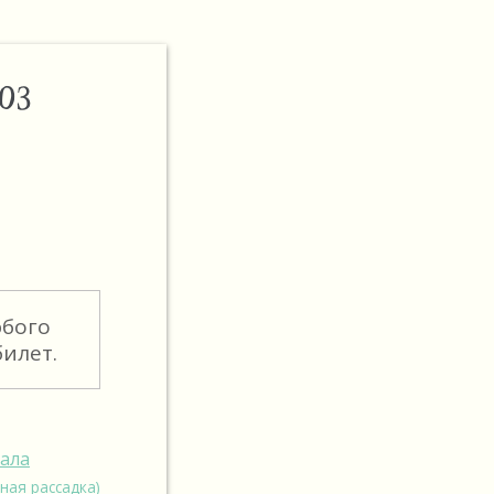
ОЗ
юбого
илет.
зала
ная рассадка)