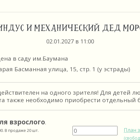
ИНДУС И МЕХАНИЧЕСКИЙ ДЕД МОР
02.01.2027 в 11:00
цена в саду им.Баумана
арая Басманная улица, 15, стр. 1 (у эстрады)
действителен на одного зрителя! Для детей л
та также необходимо приобрести отдельный б
ля взрослого
.
План 
00
. В продаже
20
шт.
(свобод