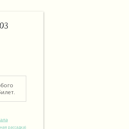
ОЗ
юбого
илет.
зала
ная рассадка)