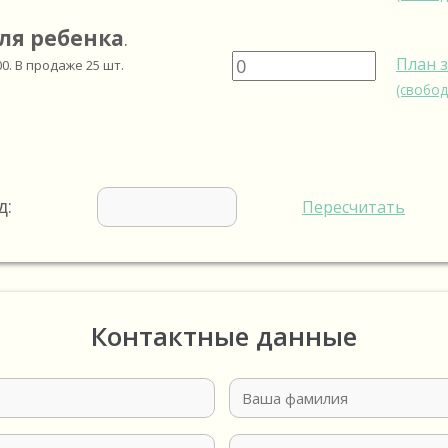
ля ребенка
.
План 
00
. В продаже
25
шт.
(свобод
д:
Пересчитать
Контактные данные