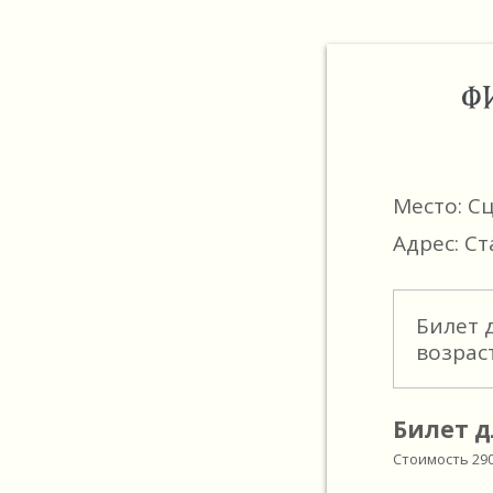
Ф
Место: С
Адрес: Ст
Билет 
возрас
Билет д
Стоимость
29