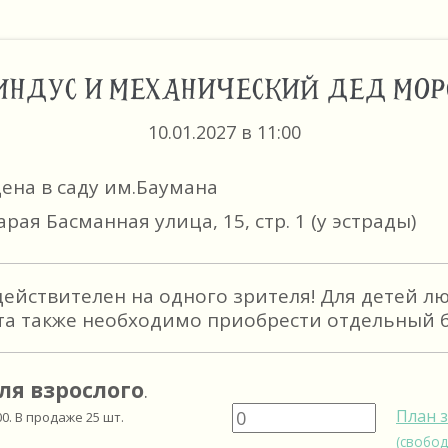
ИНДУС И МЕХАНИЧЕСКИЙ ДЕД МОР
10.01.2027 в 11:00
цена в саду им.Баумана
арая Басманная улица, 15, стр. 1 (у эстрады)
действителен на одного зрителя! Для детей л
та также необходимо приобрести отдельный б
ля взрослого
.
План 
00
. В продаже
25
шт.
(свобод