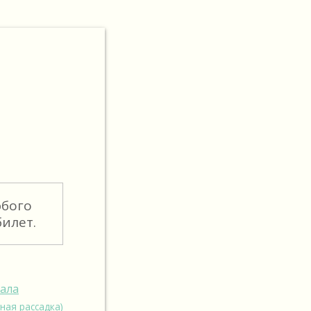
юбого
илет.
зала
ная рассадка)