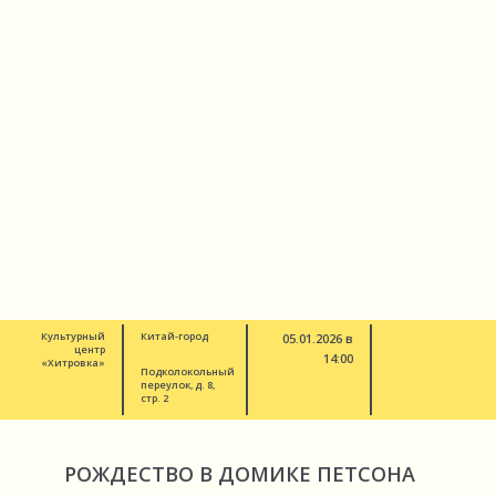
Культурный
Китай-город
05.01.2026 в
центр
14:00
«Хитровка»
Подколокольный
переулок, д. 8,
стр. 2
РОЖДЕСТВО В ДОМИКЕ ПЕТСОНА