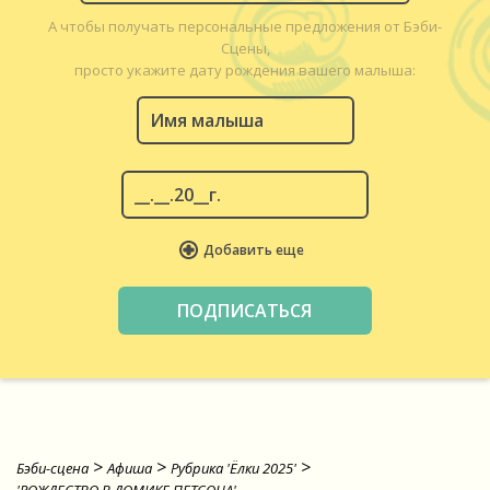
А чтобы получать персональные предложения от Бэби-
Сцены,
просто укажите дату рождения вашего малыша:
Добавить еще
>
>
>
Бэби-сцена
Афиша
Рубрика 'Ёлки 2025'