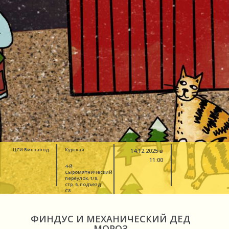
ЦСИ Винзавод
Курская
14.12.2025 в
11:00
4-й
Сыромятнический
переулок, 1/8,
стр. 6, подъезд
C8
ФИНДУС И МЕХАНИЧЕСКИЙ ДЕД
МОРОЗ