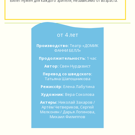
Билет нужен для каждого зрителя, независимо от возраста.
от 4 лет
Производство:
Театр «ДОМИК
ФАННИ БЕЛЛ»
Продолжительность:
1 час
Автор:
Свен Нурдквист
Перевод со шведского:
Татьяна Шапошникова
Режиссёр:
Елена Лабутина
Художник:
Вера Соколова
Актеры:
Николай Захаров /
Артём Четвериков, Сергей
Мелконян / Дарья Логинова,
Михаил Филиппов