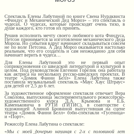
Спектакль Елены Лабутиной по книге Свена Нурдквиста
«Финдус и Механический Дед Мороз» – это спектакль о
чудесах. О чудесах, которые происходят очень тихо, в
душе каждого, кто готов их принять.
Решив исполнить мечту своего любимого кота Финдуса,
Петсон принимается за изготовление механического Деда
Мороза. Но события вдруг начинают складываться совсем
не по воле Петсона. А Дед Мороз оказывается настолько
реальным, что его создатель и сам неожиданно для себя
начинает верить в чудеса…
Для Елены Лабутиной это не первый опыт
соприкосновения со шведской литературой и культурой в
целом. Под руководством Евгении Горелик она работала
как актриса на нескольких русско-шведских проектах. В
театре «Домик Фанни Белл» Елена Лабутина также
поставила музыкальный спектакль «Маус Хаус Штраус»
для детей от 2,5 до 6 лет.
За художественное оформление спектакля отвечает Вера
Соколова, выпускница экспериментального режиссёрско-
художественного курса Д.А. Крымова и Е.Б.
Каменьковича в РУТИ (ГИТИС), в соавторстве с
художницей Алиной Бровиной выпустившая на сцене
театра «Домик Фанни Белл» бэби-спектакли «Гусеница»
и «Порт».
Режиссёр Елена Лабутина о спектакле:
«
Мы с моей дочерью начиная с 2-х с половиной лет