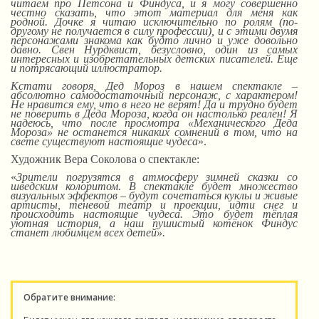
читаем про Петсона и Финдуса, и я могу совершенно
честно сказать, что этот материал для меня как
родной.
Д
очке я читаю исключительно по ролям (по-
другому не получается в силу профессии),
и
с этими двумя
персонажами знакома как будто лично и уже довольно
давно. Свен Нурдквист, безусловно, один из самых
интересных и изобретательных детских писателей. Еще
и потрясающий иллюстратор.
Кстати говоря, Дед Мороз в нашем спектакле –
абсолютно самодостаточный персонаж, с характером!
Не нравится ему, что в него не верят! Да и трудно будет
не поверить в Деда Мороза, когда он настолько реален! Я
надеюсь, что после просмотра «Механического Деда
Мороза» не останется никаких сомнений в том, что на
свете существуют настоящие чудеса
».
Художник Вера Соколова о спектакле:
«
Зрители погрузятся в атмосферу зимней сказки со
шведским колоритом. В спектакле будет множество
визуальных эффектов – будут сочетаться куклы и живые
артисты, теневой театр и проекции, идти снег и
происходить настоящие чудеса. Это будет тёплая
уютная история, а наш пушистый котёнок Финдус
станет любимцем всех детей».
Обратите внимание: