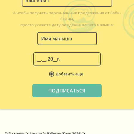
А чтобы получать персональные предложения от Бэби-
Сцены,
просто укажите дату рождения вашего малыша:
Добавить еще
>
>
>
Бэби-сцена
Афиша
Рубрика 'Ёлки 2025'