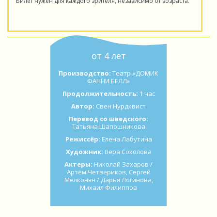
Билет нужен для каждого зрителя, независимо от возраста.
от 4 лет
Производство:
Театр «ДОМИК
ФАННИ БЕЛЛ»
Продолжительность:
1 час
Автор:
Свен Нурдквист
Перевод со шведского:
Татьяна Шапошникова
Режиссёр:
Елена Лабутина
Художник:
Вера Соколова
Актеры:
Николай Захаров /
Артём Четвериков, Сергей
Мелконян / Дарья Логинова,
Михаил Филиппов