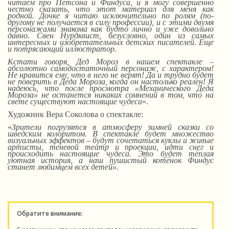
читаем про Петсона и Финдуса, и я могу совершенно
честно сказать, что этот материал для меня как
родной.
Д
очке я читаю исключительно по ролям (по-
другому не получается в силу профессии),
и
с этими двумя
персонажами знакома как будто лично и уже довольно
давно. Свен Нурдквист, безусловно, один из самых
интересных и изобретательных детских писателей. Еще
и потрясающий иллюстратор.
Кстати говоря, Дед Мороз в нашем спектакле –
абсолютно самодостаточный персонаж, с характером!
Не нравится ему, что в него не верят! Да и трудно будет
не поверить в Деда Мороза, когда он настолько реален! Я
надеюсь, что после просмотра «Механического Деда
Мороза» не останется никаких сомнений в том, что на
свете существуют настоящие чудеса
».
Художник Вера Соколова о спектакле:
«
Зрители погрузятся в атмосферу зимней сказки со
шведским колоритом. В спектакле будет множество
визуальных эффектов – будут сочетаться куклы и живые
артисты, теневой театр и проекции, идти снег и
происходить настоящие чудеса. Это будет тёплая
уютная история, а наш пушистый котёнок Финдус
станет любимцем всех детей».
Обратите внимание: