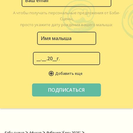
А чтобы получать персональные предложения от Бэби-
Сцены,
просто укажите дату рождения вашего малыша:
Добавить еще
>
>
>
Бэби-сцена
Афиша
Рубрика 'Ёлки 2025'