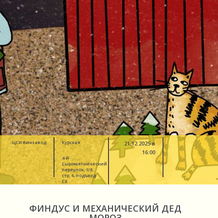
ЦСИ Винзавод
Курская
21.12.2025 в
16:00
4-й
Сыромятнический
переулок, 1/8,
стр. 6, подъезд
C8
ФИНДУС И МЕХАНИЧЕСКИЙ ДЕД
МОРОЗ