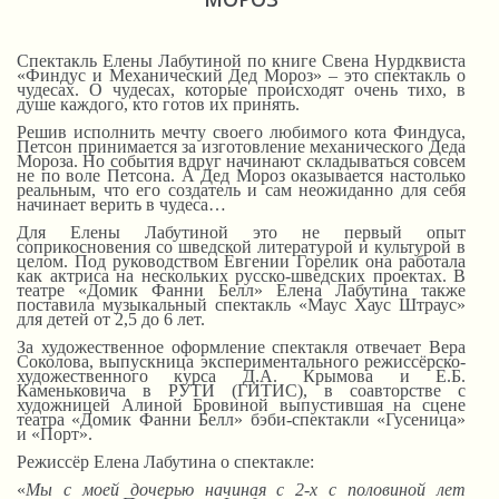
Спектакль Елены Лабутиной по книге Свена Нурдквиста
«Финдус и Механический Дед Мороз» – это спектакль о
чудесах. О чудесах, которые происходят очень тихо, в
душе каждого, кто готов их принять.
Решив исполнить мечту своего любимого кота Финдуса,
Петсон принимается за изготовление механического Деда
Мороза. Но события вдруг начинают складываться совсем
не по воле Петсона. А Дед Мороз оказывается настолько
реальным, что его создатель и сам неожиданно для себя
начинает верить в чудеса…
Для Елены Лабутиной это не первый опыт
соприкосновения со шведской литературой и культурой в
целом. Под руководством Евгении Горелик она работала
как актриса на нескольких русско-шведских проектах. В
театре «Домик Фанни Белл» Елена Лабутина также
поставила музыкальный спектакль «Маус Хаус Штраус»
для детей от 2,5 до 6 лет.
За художественное оформление спектакля отвечает Вера
Соколова, выпускница экспериментального режиссёрско-
художественного курса Д.А. Крымова и Е.Б.
Каменьковича в РУТИ (ГИТИС), в соавторстве с
художницей Алиной Бровиной выпустившая на сцене
театра «Домик Фанни Белл» бэби-спектакли «Гусеница»
и «Порт».
Режиссёр Елена Лабутина о спектакле:
«
Мы с моей дочерью начиная с 2-х с половиной лет