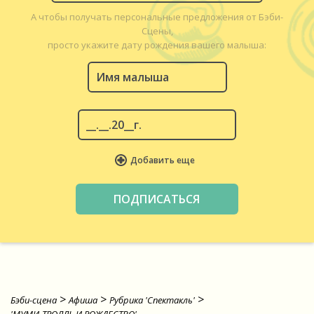
А чтобы получать персональные предложения от Бэби-
Сцены,
просто укажите дату рождения вашего малыша:
Добавить еще
>
>
>
Бэби-сцена
Афиша
Рубрика 'Спектакль'