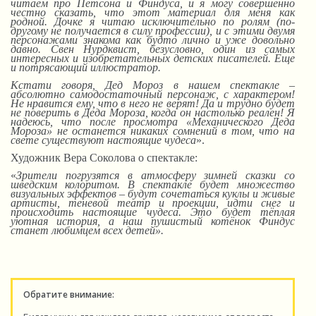
читаем про Петсона и Финдуса, и я могу совершенно
честно сказать, что этот материал для меня как
родной.
Д
очке я читаю исключительно по ролям (по-
другому не получается в силу профессии),
и
с этими двумя
персонажами знакома как будто лично и уже довольно
давно. Свен Нурдквист, безусловно, один из самых
интересных и изобретательных детских писателей. Еще
и потрясающий иллюстратор.
Кстати говоря, Дед Мороз в нашем спектакле –
абсолютно самодостаточный персонаж, с характером!
Не нравится ему, что в него не верят! Да и трудно будет
не поверить в Деда Мороза, когда он настолько реален! Я
надеюсь, что после просмотра «Механического Деда
Мороза» не останется никаких сомнений в том, что на
свете существуют настоящие чудеса
».
Художник Вера Соколова о спектакле:
«
Зрители погрузятся в атмосферу зимней сказки со
шведским колоритом. В спектакле будет множество
визуальных эффектов – будут сочетаться куклы и живые
артисты, теневой театр и проекции, идти снег и
происходить настоящие чудеса. Это будет тёплая
уютная история, а наш пушистый котёнок Финдус
станет любимцем всех детей».
Обратите внимание: