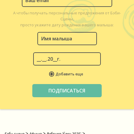
А чтобы получать персональные предложения от Бэби-
Сцены,
просто укажите дату рождения вашего малыша:
Добавить еще
>
>
>
Бэби-сцена
Афиша
Рубрика 'Ёлки 2025'