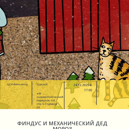
ЦСИ Винзавод
Курская
24.12.2025 в
17:00
4-й
Сыромятнический
переулок, 1/8,
стр. 6, подъезд
C8
ФИНДУС И МЕХАНИЧЕСКИЙ ДЕД
МОРОЗ