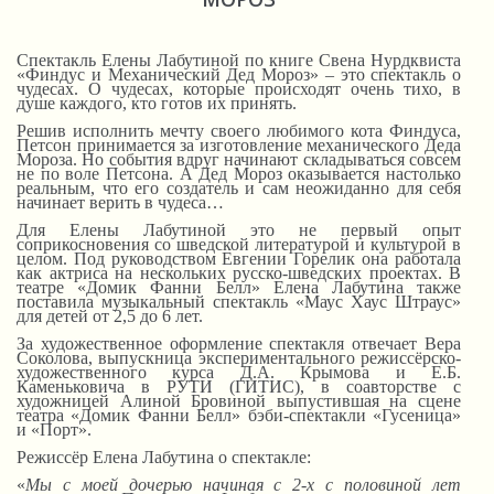
Спектакль Елены Лабутиной по книге Свена Нурдквиста
«Финдус и Механический Дед Мороз» – это спектакль о
чудесах. О чудесах, которые происходят очень тихо, в
душе каждого, кто готов их принять.
Решив исполнить мечту своего любимого кота Финдуса,
Петсон принимается за изготовление механического Деда
Мороза. Но события вдруг начинают складываться совсем
не по воле Петсона. А Дед Мороз оказывается настолько
реальным, что его создатель и сам неожиданно для себя
начинает верить в чудеса…
Для Елены Лабутиной это не первый опыт
соприкосновения со шведской литературой и культурой в
целом. Под руководством Евгении Горелик она работала
как актриса на нескольких русско-шведских проектах. В
театре «Домик Фанни Белл» Елена Лабутина также
поставила музыкальный спектакль «Маус Хаус Штраус»
для детей от 2,5 до 6 лет.
За художественное оформление спектакля отвечает Вера
Соколова, выпускница экспериментального режиссёрско-
художественного курса Д.А. Крымова и Е.Б.
Каменьковича в РУТИ (ГИТИС), в соавторстве с
художницей Алиной Бровиной выпустившая на сцене
театра «Домик Фанни Белл» бэби-спектакли «Гусеница»
и «Порт».
Режиссёр Елена Лабутина о спектакле:
«
Мы с моей дочерью начиная с 2-х с половиной лет