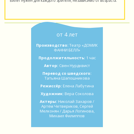
Билет нужен для каждого зрителя, независимо от возраста.
от 4 лет
Производство:
Театр «ДОМИК
ФАННИ БЕЛЛ»
Продолжительность:
1 час
Автор:
Свен Нурдквист
Перевод со шведского:
Татьяна Шапошникова
Режиссёр:
Елена Лабутина
Художник:
Вера Соколова
Актеры:
Николай Захаров /
Артём Четвериков, Сергей
Мелконян / Дарья Логинова,
Михаил Филиппов