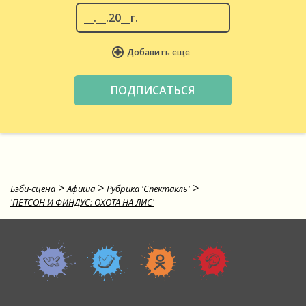
Добавить еще
>
>
>
Бэби-сцена
Афиша
Рубрика 'Спектакль'
'ПЕТСОН И ФИНДУС: ОХОТА НА ЛИС'