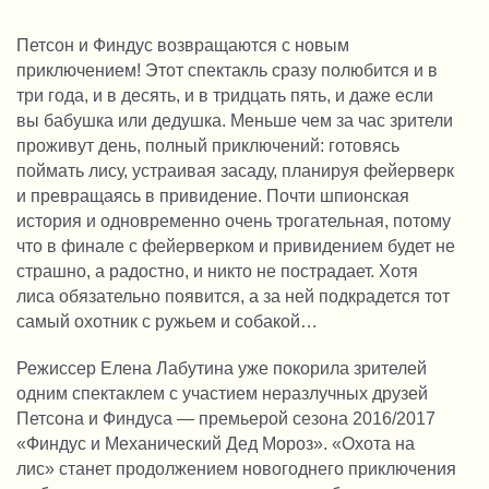
Петсон и Финдус возвращаются с новым 
приключением! 
Этот спектакль сразу полюбится и в 
три года, и в десять, и в тридцать пять, и даже если 
вы бабушка или дедушка. Меньше чем за час зрители 
проживут день, полный приключений: готовясь 
поймать лису, устраивая засаду, планируя фейерверк 
и превращаясь в привидение. Почти шпионская 
история и одновременно очень трогательная, потому 
что в финале с фейерверком и привидением будет не 
страшно, а радостно, и никто не пострадает. Хотя 
лиса обязательно появится, а за ней подкрадется тот 
самый охотник с ружьем и собакой… 
Режиссер Елена Лабутина уже покорила зрителей 
одним спектаклем с участием неразлучных друзей 
Петсона и Финдуса — премьерой сезона 2016/2017 
«Финдус и Механический Дед Мороз». «Охота на 
лис» станет продолжением новогоднего приключения 