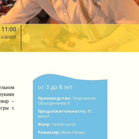
 11:00
 и время
от 3 до 8 лет
ельном
руками
Производство:
Творческое
овар –
Объединение 9
игры с
Продолжительность:
45
минут
Жанр:
театр кукол
Режиссер:
Иван Пачин