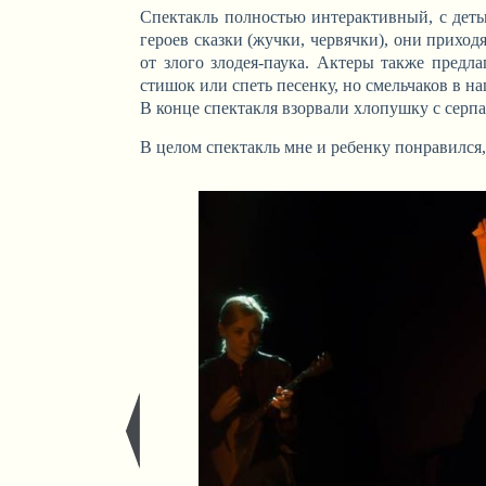
Спектакль полностью интерактивный, с деть
героев сказки (жучки, червячки), они приход
от злого злодея-паука. Актеры также предл
стишок или спеть песенку, но смельчаков в наш
В конце спектакля взорвали хлопушку с серп
В целом спектакль мне и ребенку понравился,