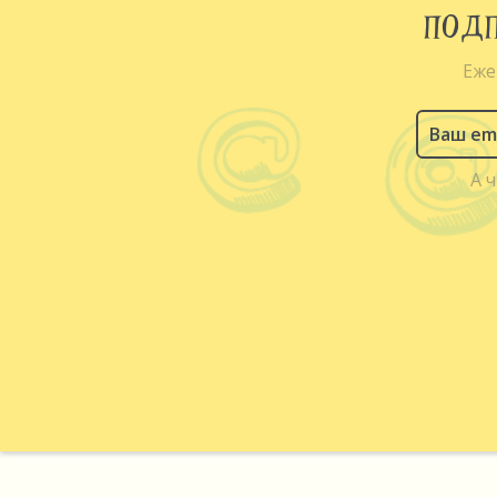
ПОДП
Еже
А 