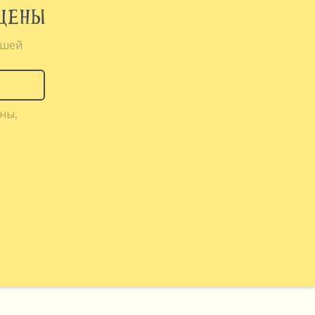
СЦЕНЫ
ышей
ны,