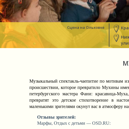
Сцена на Ольховке
Кра
Ниж
ули
М
Музыкальный спектакль-чаепитие по мотивам из
происшествии, которое превратило Мухины име
петербургского мастера Фани: красавица-Муха
превратят это детское стихотворение в наст
маленькими зрителями окунут вас в атмосферу на
Отзывы зрителей:
Марфы, Отдых с детьми — OSD.RU: