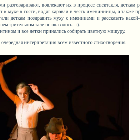
ми разговаривают, вовлекают их в процесс спектакля, деткам 
ят к мухе в гости, водят каравай в честь именинницы, а также п
агали деткам поздравить муху с именинами и рассказать какой
ем зрительном зале не оказалось.. :).
антином и все детки принялись собирать цветную мишуру.
 очередная интерпретация всем известного стихотворения.