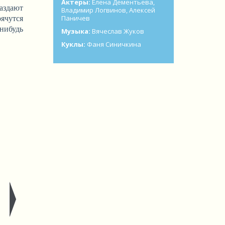
Актеры:
Елена Дементьева,
раздают
Владимир Логвинов, Алекcей
Паничев
рячутся
-нибудь
Музыка:
Вячеслав Жуков
Куклы:
Фаня Синичкина