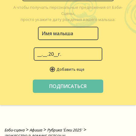
А чтобы получать персональные предложения от Бэби-
Сцены,
просто укажите дату рождения вашего малыша:
Добавить еще
>
>
>
Бэби-сцена
Афиша
Рубрика 'Ёлки 2025'