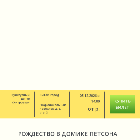
Культурный
Китай-город
05.12.2026 в
центр
КУПИТЬ
14:00
«Хитровка»
Подколокольный
БИЛЕТ
от р.
переулок, д. 8,
стр. 2
РОЖДЕСТВО В ДОМИКЕ ПЕТСОНА