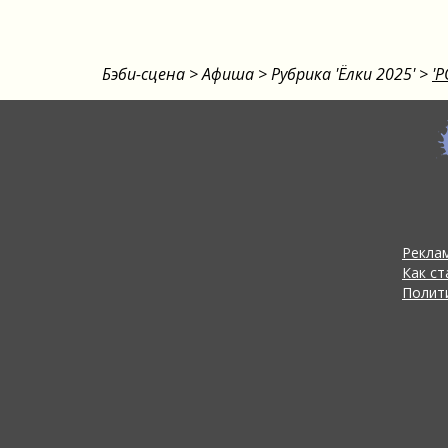
Бэби-сцена
>
Афиша
>
Рубрика 'Ёлки 2025'
>
'
Реклам
Как с
Полит