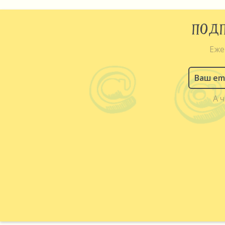
ПОДП
Еже
А 