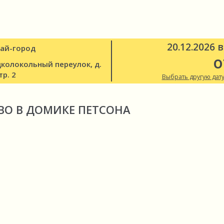
20.12.2026 в
ай-город
о
колокольный переулок, д.
тр. 2
Выбрать другую дату
ВО В ДОМИКЕ ПЕТСОНА