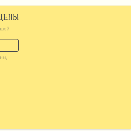
СЦЕНЫ
ышей
ны,