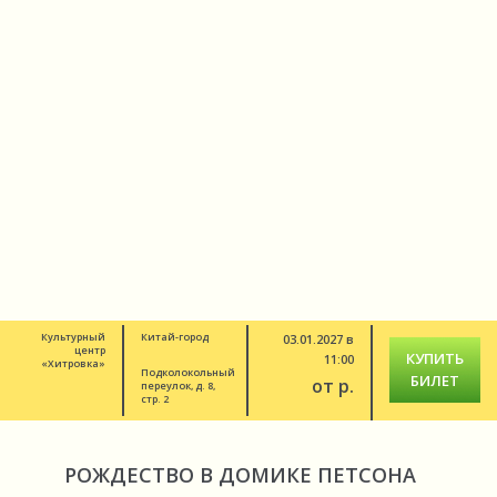
Культурный
Китай-город
03.01.2027 в
центр
КУПИТЬ
11:00
«Хитровка»
Подколокольный
БИЛЕТ
от р.
переулок, д. 8,
стр. 2
РОЖДЕСТВО В ДОМИКЕ ПЕТСОНА