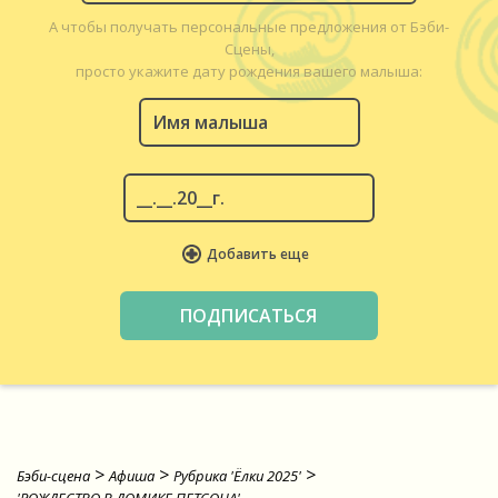
А чтобы получать персональные предложения от Бэби-
Сцены,
просто укажите дату рождения вашего малыша:
Добавить еще
>
>
>
Бэби-сцена
Афиша
Рубрика 'Ёлки 2025'