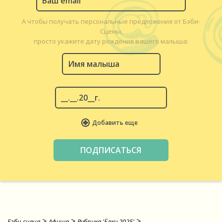
А чтобы получать персональные предложения от Бэби-
Сцены,
просто укажите дату рождения вашего малыша:
Добавить еще
>
>
>
Бэби-сцена
Афиша
Рубрика 'Ёлки 2025'