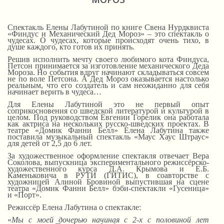
Спектакль Елены Лабутиной по книге Свена Нурдквиста
«Финдус и Механический Дед Мороз» – это спектакль о
чудесах. О чудесах, которые происходят очень тихо, в
душе каждого, кто готов их принять.
Решив исполнить мечту своего любимого кота Финдуса,
Петсон принимается за изготовление механического Деда
Мороза. Но события вдруг начинают складываться совсем
не по воле Петсона. А Дед Мороз оказывается настолько
реальным, что его создатель и сам неожиданно для себя
начинает верить в чудеса…
Для Елены Лабутиной это не первый опыт
соприкосновения со шведской литературой и культурой в
целом. Под руководством Евгении Горелик она работала
как актриса на нескольких русско-шведских проектах. В
театре «Домик Фанни Белл» Елена Лабутина также
поставила музыкальный спектакль «Маус Хаус Штраус»
для детей от 2,5 до 6 лет.
За художественное оформление спектакля отвечает Вера
Соколова, выпускница экспериментального режиссёрско-
художественного курса Д.А. Крымова и Е.Б.
Каменьковича в РУТИ (ГИТИС), в соавторстве с
художницей Алиной Бровиной выпустившая на сцене
театра «Домик Фанни Белл» бэби-спектакли «Гусеница»
и «Порт».
Режиссёр Елена Лабутина о спектакле:
«
Мы с моей дочерью начиная с 2-х с половиной лет