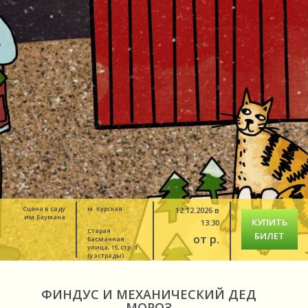
Сцена в саду
м. Курская
12.12.2026 в
им.Баумана
КУПИТЬ
13:30
Старая
БИЛЕТ
от р.
Басманная
улица, 15, стр. 1
(у эстрады)
ФИНДУС И МЕХАНИЧЕСКИЙ ДЕД
МОРОЗ