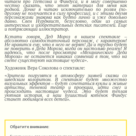
читаем про Петсона и Финдуса, и я могу совершенно
честно сказать, что этот материал для меня как
родной.
Д
очке я читаю исключительно по ролям (по-
другому не получается в силу профессии),
и
с этими двумя
персонажами знакома как будто лично и уже довольно
давно. Свен Нурдквист, безусловно, один из самых
интересных и изобретательных детских писателей. Еще
и потрясающий иллюстратор.
Кстати говоря, Дед Мороз в нашем спектакле –
абсолютно самодостаточный персонаж, с характером!
Не нравится ему, что в него не верят! Да и трудно будет
не поверить в Деда Мороза, когда он настолько реален! Я
надеюсь, что после просмотра «Механического Деда
Мороза» не останется никаких сомнений в том, что на
свете существуют настоящие чудеса
».
Художник Вера Соколова о спектакле:
«
Зрители погрузятся в атмосферу зимней сказки со
шведским колоритом. В спектакле будет множество
визуальных эффектов – будут сочетаться куклы и живые
артисты, теневой театр и проекции, идти снег и
происходить настоящие чудеса. Это будет тёплая
уютная история, а наш пушистый котёнок Финдус
станет любимцем всех детей».
Обратите внимание: