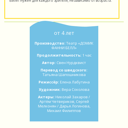
Билет нужен для каждого зрителя, независимо от возраста.
от 4 лет
Производство:
Театр «ДОМИК
ФАННИ БЕЛЛ»
Продолжительность:
1 час
Автор:
Свен Нурдквист
Перевод со шведского:
Татьяна Шапошникова
Режиссёр:
Елена Лабутина
Художник:
Вера Соколова
Актеры:
Николай Захаров /
Артём Четвериков, Сергей
Мелконян / Дарья Логинова,
Михаил Филиппов