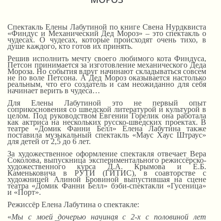
Спектакль Елены Лабутиной по книге Свена Нурдквиста
«Финдус и Механический Дед Мороз» – это спектакль о
чудесах. О чудесах, которые происходят очень тихо, в
душе каждого, кто готов их принять.
Решив исполнить мечту своего любимого кота Финдуса,
Петсон принимается за изготовление механического Деда
Мороза. Но события вдруг начинают складываться совсем
не по воле Петсона. А Дед Мороз оказывается настолько
реальным, что его создатель и сам неожиданно для себя
начинает верить в чудеса…
Для Елены Лабутиной это не первый опыт
соприкосновения со шведской литературой и культурой в
целом. Под руководством Евгении Горелик она работала
как актриса на нескольких русско-шведских проектах. В
театре «Домик Фанни Белл» Елена Лабутина также
поставила музыкальный спектакль «Маус Хаус Штраус»
для детей от 2,5 до 6 лет.
За художественное оформление спектакля отвечает Вера
Соколова, выпускница экспериментального режиссёрско-
художественного курса Д.А. Крымова и Е.Б.
Каменьковича в РУТИ (ГИТИС), в соавторстве с
художницей Алиной Бровиной выпустившая на сцене
театра «Домик Фанни Белл» бэби-спектакли «Гусеница»
и «Порт».
Режиссёр Елена Лабутина о спектакле:
«
Мы с моей дочерью начиная с 2-х с половиной лет