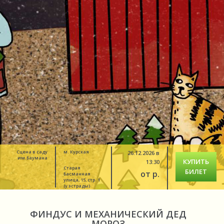
Сцена в саду
м. Курская
26.12.2026 в
им.Баумана
КУПИТЬ
13:30
Старая
БИЛЕТ
от р.
Басманная
улица, 15, стр. 1
(у эстрады)
ФИНДУС И МЕХАНИЧЕСКИЙ ДЕД
МОРОЗ