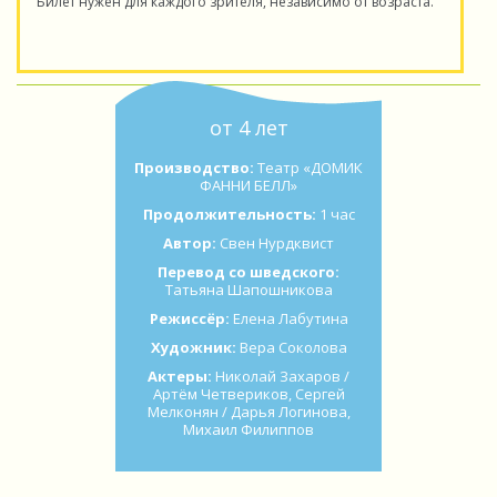
Билет нужен для каждого зрителя, независимо от возраста.
от 4 лет
Производство:
Театр «ДОМИК
ФАННИ БЕЛЛ»
Продолжительность:
1 час
Автор:
Свен Нурдквист
Перевод со шведского:
Татьяна Шапошникова
Режиссёр:
Елена Лабутина
Художник:
Вера Соколова
Актеры:
Николай Захаров /
Артём Четвериков, Сергей
Мелконян / Дарья Логинова,
Михаил Филиппов