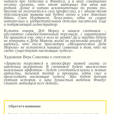
читаем про Петсона и Финдуса, и я могу совершенно
честно сказать, что этот материал для меня как
родной.
Д
очке я читаю исключительно по ролям (по-
другому не получается в силу профессии),
и
с этими двумя
персонажами знакома как будто лично и уже довольно
давно. Свен Нурдквист, безусловно, один из самых
интересных и изобретательных детских писателей. Еще
и потрясающий иллюстратор.
Кстати говоря, Дед Мороз в нашем спектакле –
абсолютно самодостаточный персонаж, с характером!
Не нравится ему, что в него не верят! Да и трудно будет
не поверить в Деда Мороза, когда он настолько реален! Я
надеюсь, что после просмотра «Механического Деда
Мороза» не останется никаких сомнений в том, что на
свете существуют настоящие чудеса
».
Художник Вера Соколова о спектакле:
«
Зрители погрузятся в атмосферу зимней сказки со
шведским колоритом. В спектакле будет множество
визуальных эффектов – будут сочетаться куклы и живые
артисты, теневой театр и проекции, идти снег и
происходить настоящие чудеса. Это будет тёплая
уютная история, а наш пушистый котёнок Финдус
станет любимцем всех детей».
Обратите внимание: