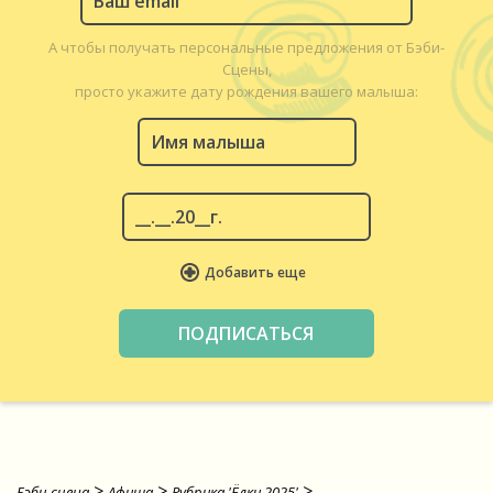
А чтобы получать персональные предложения от Бэби-
Сцены,
просто укажите дату рождения вашего малыша:
Добавить еще
>
>
>
Бэби-сцена
Афиша
Рубрика 'Ёлки 2025'