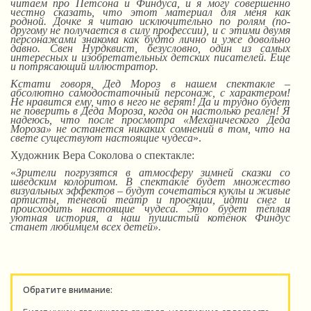
читаем про Петсона и Финдуса, и я могу совершенно
честно сказать, что этот материал для меня как
родной.
Д
очке я читаю исключительно по ролям (по-
другому не получается в силу профессии),
и
с этими двумя
персонажами знакома как будто лично и уже довольно
давно. Свен Нурдквист, безусловно, один из самых
интересных и изобретательных детских писателей. Еще
и потрясающий иллюстратор.
Кстати говоря, Дед Мороз в нашем спектакле –
абсолютно самодостаточный персонаж, с характером!
Не нравится ему, что в него не верят! Да и трудно будет
не поверить в Деда Мороза, когда он настолько реален! Я
надеюсь, что после просмотра «Механического Деда
Мороза» не останется никаких сомнений в том, что на
свете существуют настоящие чудеса
».
Художник Вера Соколова о спектакле:
«
Зрители погрузятся в атмосферу зимней сказки со
шведским колоритом. В спектакле будет множество
визуальных эффектов – будут сочетаться куклы и живые
артисты, теневой театр и проекции, идти снег и
происходить настоящие чудеса. Это будет тёплая
уютная история, а наш пушистый котёнок Финдус
станет любимцем всех детей».
Обратите внимание: