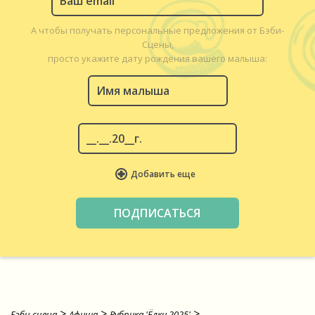
А чтобы получать персональные предложения от Бэби-
Сцены,
просто укажите дату рождения вашего малыша:
Добавить еще
>
>
>
Бэби-сцена
Афиша
Рубрика 'Ёлки 2025'