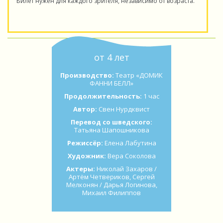
Билет нужен для каждого зрителя, независимо от возраста.
от 4 лет
Производство:
Театр «ДОМИК
ФАННИ БЕЛЛ»
Продолжительность:
1 час
Автор:
Свен Нурдквист
Перевод со шведского:
Татьяна Шапошникова
Режиссёр:
Елена Лабутина
Художник:
Вера Соколова
Актеры:
Николай Захаров /
Артём Четвериков, Сергей
Мелконян / Дарья Логинова,
Михаил Филиппов