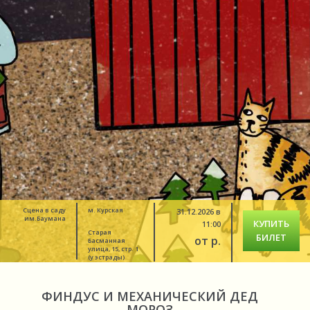
Сцена в саду
м. Курская
31.12.2026 в
им.Баумана
КУПИТЬ
11:00
Старая
БИЛЕТ
от р.
Басманная
улица, 15, стр. 1
(у эстрады)
ФИНДУС И МЕХАНИЧЕСКИЙ ДЕД
МОРОЗ