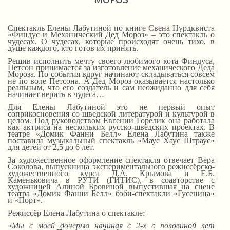
Спектакль Елены Лабутиной по книге Свена Нурдквиста
«Финдус и Механический Дед Мороз» – это спектакль о
чудесах. О чудесах, которые происходят очень тихо, в
душе каждого, кто готов их принять.
Решив исполнить мечту своего любимого кота Финдуса,
Петсон принимается за изготовление механического Деда
Мороза. Но события вдруг начинают складываться совсем
не по воле Петсона. А Дед Мороз оказывается настолько
реальным, что его создатель и сам неожиданно для себя
начинает верить в чудеса…
Для Елены Лабутиной это не первый опыт
соприкосновения со шведской литературой и культурой в
целом. Под руководством Евгении Горелик она работала
как актриса на нескольких русско-шведских проектах. В
театре «Домик Фанни Белл» Елена Лабутина также
поставила музыкальный спектакль «Маус Хаус Штраус»
для детей от 2,5 до 6 лет.
За художественное оформление спектакля отвечает Вера
Соколова, выпускница экспериментального режиссёрско-
художественного курса Д.А. Крымова и Е.Б.
Каменьковича в РУТИ (ГИТИС), в соавторстве с
художницей Алиной Бровиной выпустившая на сцене
театра «Домик Фанни Белл» бэби-спектакли «Гусеница»
и «Порт».
Режиссёр Елена Лабутина о спектакле:
«
Мы с моей дочерью начиная с 2-х с половиной лет