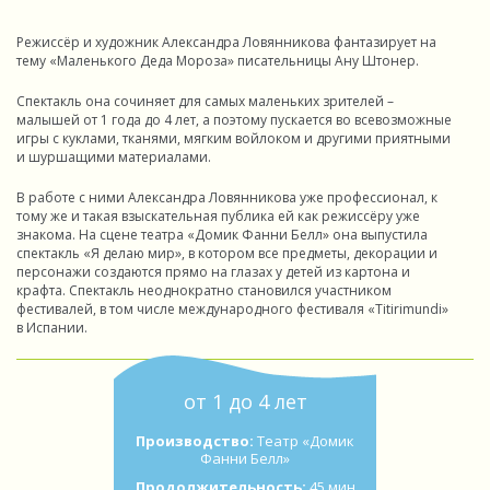
Режиссёр и художник Александра Ловянникова фантазирует на
тему «Маленького Деда Мороза» писательницы Ану Штонер.
Спектакль она сочиняет для самых маленьких зрителей –
малышей от 1 года до 4 лет, а поэтому пускается во всевозможные
игры с куклами, тканями, мягким войлоком и другими приятными
и шуршащими материалами.
В работе с ними Александра Ловянникова уже профессионал, к
тому же и такая взыскательная публика ей как режиссёру уже
знакома. На сцене театра «Домик Фанни Белл» она выпустила
спектакль «Я делаю мир», в котором все предметы, декорации и
персонажи создаются прямо на глазах у детей из картона и
крафта. Спектакль неоднократно становился участником
фестивалей, в том числе международного фестиваля «Titirimundi»
в Испании.
от 1 до 4 лет
Производство:
Театр «Домик
Фанни Белл»
Продолжительность:
45 мин