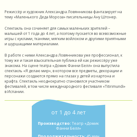
Режиссёр и художник Александра Ловянникова фантазирует на
тему «Маленького Деда Мороза» писательницы Ану Штонер.
Спектакль она сочиняет для самых маленьких зрителей –
малышей от 1 года до 4 лет, а поэтому пускается во всевозможные
игры с куклами, тканями, мягким войлоком и другими приятными
и шуршащими материалами.
В работе с ними Александра Ловянникова уже профессионал, к
тому же и такая взыскательная публика ей как режиссёру уже
знакома. На сцене театра «Домик Фанни Белл» она выпустила
спектакль «Я делаю мир», в котором все предметы, декорации и
персонажи создаются прямо на глазах у детей из картона и
крафта. Спектакль неоднократно становился участником
фестивалей, в том числе международного фестиваля «Titirimundi»
в Испании.
от 1 до 4 лет
Производство:
Театр «Домик
Фанни Белл»
Продолжительность:
45 мин