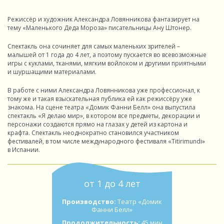
Режиссёр и художник Александра Ловянникова фантазирует на
тему «Маленького Деда Мороза» писательницы Ану Штонер.
Спектакль она сочиняет для самых маленьких зрителей –
малышей от 1 года до 4 лет, а поэтому пускается во всевозможные
игры с куклами, тканями, мягким войлоком и другими приятными
и шуршащими материалами.
В работе с ними Александра Ловянникова уже профессионал, к
тому же и такая взыскательная публика ей как режиссёру уже
знакома. На сцене театра «Домик Фанни Белл» она выпустила
спектакль «Я делаю мир», в котором все предметы, декорации и
персонажи создаются прямо на глазах у детей из картона и
крафта. Спектакль неоднократно становился участником
фестивалей, в том числе международного фестиваля «Titirimundi»
в Испании.
от 1 до 4 лет
Производство:
Театр «Домик
Фанни Белл»
Продолжительность:
45 мин