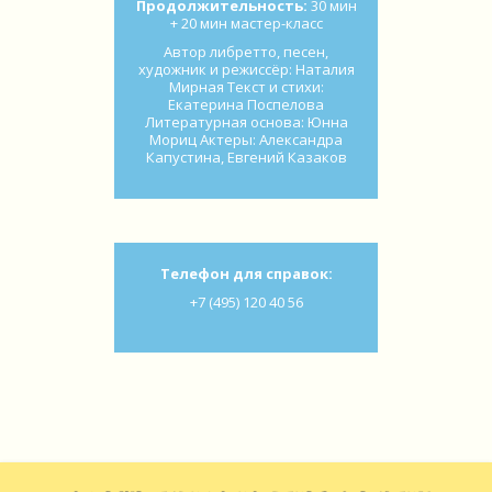
Продолжительность:
30 мин
+ 20 мин мастер-класс
Автор либретто, песен,
художник и режиссёр: Наталия
Мирная Текст и стихи:
Екатерина Поспелова
Литературная основа: Юнна
Мориц Актеры: Александра
Капустина, Евгений Казаков
Телефон для справок:
+7 (495) 120 40 56