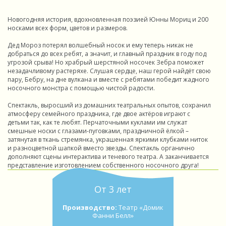
Новогодняя история, вдохновленная поэзией Юнны Мориц и 200
носками всех форм, цветов и размеров.
Дед Мороз потерял волшебный носок и ему теперь никак не
добраться до всех ребят, а значит, и главный праздник в году под
угрозой срыва! Но храбрый шерстяной носочек Зебра поможет
незадачливому растеряхе. Слушая сердце, наш герой найдёт свою
пару, Бебру, на дне вулкана и вместе с ребятами победит жадного
носочного монстра с помощью чистой радости.
Спектакль, выросший из домашних театральных опытов, сохранил
атмосферу семейного праздника, где двое актёров играют с
детьми так, как те любят. Перчаточными куклами им служат
смешные носки с глазами-пуговками, праздничной ёлкой –
затянутая в ткань стремянка, украшенная яркими клубками ниток
и разноцветной шапкой вместо звезды. Спектакль органично
дополняют сцены интерактива и теневого театра. А заканчивается
представление изготовлением собственного носочного друга!
От 3 лет
Производство:
Театр «Домик
Фанни Белл»