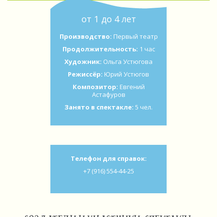
от 1 до 4 лет
Производство:
Первый театр
Продолжительность:
1 час
Художник:
Ольга Устюгова
Режиссёр:
Юрий Устюгов
Композитор:
Евгений
Астафуров
Занято в спектакле:
5 чел.
Телефон для справок:
+7 (916) 554-44-25