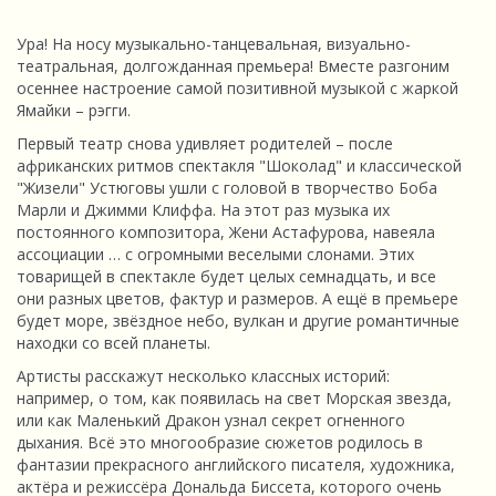
Ура! На носу музыкально-танцевальная, визуально-
театральная, долгожданная премьера! Вместе разгоним
осеннее настроение самой позитивной музыкой с жаркой
Ямайки – рэгги.
Первый театр снова удивляет родителей – после
африканских ритмов спектакля "Шоколад" и классической
"Жизели" Устюговы ушли с головой в творчество Боба
Марли и Джимми Клиффа. На этот раз музыка их
постоянного композитора, Жени Астафурова, навеяла
ассоциации … с огромными веселыми слонами. Этих
товарищей в спектакле будет целых семнадцать, и все
они разных цветов, фактур и размеров. А ещё в премьере
будет море, звёздное небо, вулкан и другие романтичные
находки со всей планеты.
Артисты расскажут несколько классных историй:
например, о том, как появилась на свет Морская звезда,
или как Маленький Дракон узнал секрет огненного
дыхания. Всё это многообразие сюжетов родилось в
фантазии прекрасного английского писателя, художника,
актёра и режиссёра Дональда Биссета, которого очень