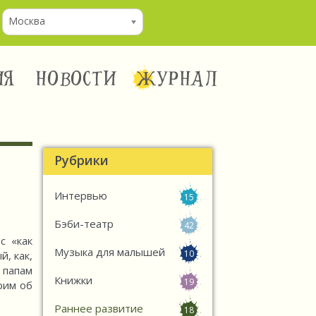
Москва
ИЯ
НОВОСТИ
ЖУРНАЛ
Рубрики
Интервью
15
Бэби-театр
42
с «как
Музыка для малышей
10
, как,
 папам
Книжки
19
рим об
Раннее развитие
18