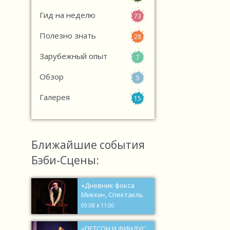
Гид на неделю
73
Полезно знать
28
Зарубежный опыт
7
Обзор
5
Галерея
15
Ближайшие события
Бэби-Сцены:
«Дневник фокса
Микки», Спектакль
09.08 в 11:00
«ПЕТСОН И ФИНДУС: