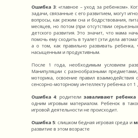
Ошибка 3
: «главное – уход за ребенком». К
задачи, связанные с его развитием, могут иг
вопросы, как режим сна и бодрствования, пит
месяцев, но потом (при отсутствии серьезны
детского развития. Это значит, что мама на
помочь ему сходить в туалет (эти дела автом
а о том, как правильно развивать ребенка
насыщенным и продуктивным.
После 1 года, необходимым условием раз
Манипуляции с разнообразными предметами, 
моторика, освоение правил взаимодействия 
сенсорно-моторному интеллекту ребенка от 1 д
Ошибка 4
: родители
заваливают ребенка
одним игровым материалом. Ребенок в тако
игровой деятельности не происходит.
Ошибка 5
: слишком бедная игровая среда и
м
развитие в этом возрасте