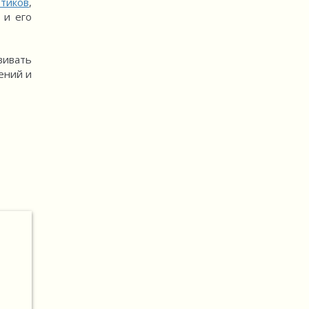
тиков
,
 и его
вивать
ений и