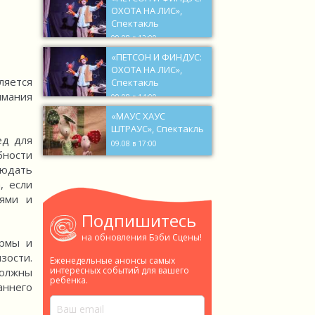
ОХОТА НА ЛИС»,
Спектакль
09.08 в 12:00
«ПЕТСОН И ФИНДУС:
ОХОТА НА ЛИС»,
ляется
Спектакль
мания
09.08 в 14:00
«МАУС ХАУС
ШТРАУС», Спектакль
ед для
09.08 в 17:00
бности
людать
, если
иями и
Подпишитесь
на обновления Бэби Сцены!
ормы и
зости.
Еженедельные анонсы самых
интересных событий для вашего
должны
ребенка.
аннего