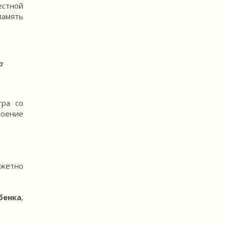
естной
память
а
гра со
воение
южетно
енка
,