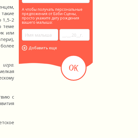
енцем,
А чтобы получать персональные
 такие
предложения от Бэби-Сцены,
просто укажите дату рождения
 1,5-2
вашего малыша:
о теме
ик или
тери),
 более
Добавить еще
я игра
.
мелкая
ескому
твию с
звития
етское