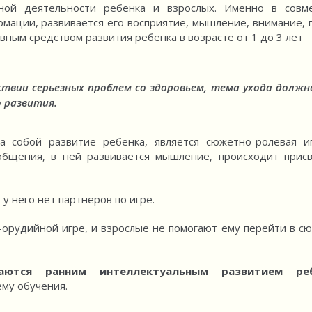
тной деятельности ребенка и взрослых. Именно в совм
мации, развивается его восприятие, мышление, внимание, 
овным средством развития ребенка в возрасте от 1 до 3 лет
тствии серьезных проблем со здоровьем, тема ухода должн
о развития
.
 собой развитие ребенка, является сюжетно-ролевая и
общения, в ней развивается мышление, происходит прис
 у него нет партнеров по игре.
-орудийной игре, и взрослые не помогают ему перейти в с
аются ранним интеллектуальным развитием реб
му обучения.