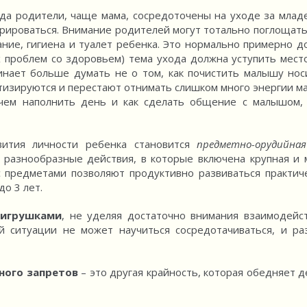
огда родители, чаще мама, сосредоточены на уходе за млад
норироваться. Внимание родителей могут тотально поглощать
ание, гигиена и туалет ребенка. Это нормально примерно до
х проблем со здоровьем) тема ухода должна уступить мест
чинает больше думать не о том, как почистить малышу нос
атизируются и перестают отнимать слишком много энергии ма
, чем наполнить день и как сделать общение с малышом,
вития личности ребенка становится
предметно-орудийна
разнообразные действия, в которые включена крупная и 
с предметами позволяют продуктивно развиваться практич
о 3 лет.
 игрушками
, не уделяя достаточно внимания взаимодейс
й ситуации не может научиться сосредотачиваться, и ра
ного запретов
– это другая крайность, которая обедняет д