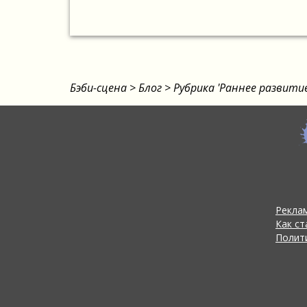
Бэби-сцена
>
Блог
>
Рубрика 'Раннее развитие
Реклам
Как с
Полит