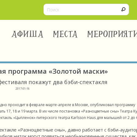
АФИША
МЕСТА
МЕРОПРИЯТ
ая программа «Золотой маски»
 фестиваля покажут два бэби-спектакля
2017-01-16
дно проходит в феврале-марте-апреле в Москве, опубликовал программу
ть 17, 18 и 19 марта. В их числе постановка «Разноцветные сны» Театра К
пектакль «Цыпленок» питерского театра Karlsson Haus для малышей от 2 до 6
пектакле «Разноцветные сны», давно работает с бэби-аудито
лубков ниток могут появиться необыкновенные существа, как