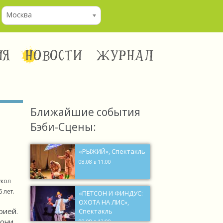
Москва
ИЯ
НОВОСТИ
ЖУРНАЛ
Ближайшие события
Бэби-Сцены:
«РЫЖИЙ», Спектакль
08.08 в 11:00
укол
 лет.
«ПЕТСОН И ФИНДУС:
ОХОТА НА ЛИС»,
рией.
Спектакль
 они
08.08 в 12:00