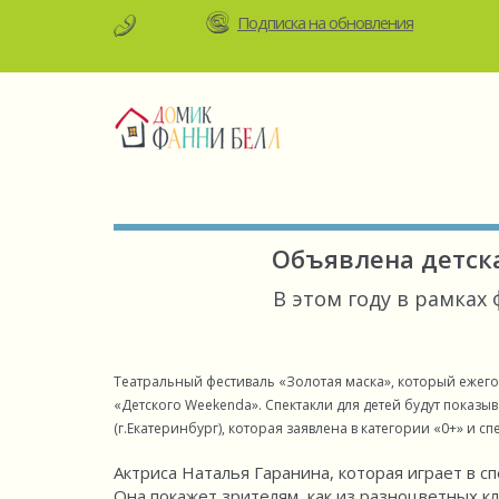
Подписка на обновления
Объявлена детск
В этом году в рамках
Театральный фестиваль «Золотая маска», который ежего
«Детского Weekendа». Спектакли для детей будут показыва
(г.Екатеринбург), которая заявлена в категории «0+» и с
Актриса Наталья Гаранина, которая играет в с
Она покажет зрителям, как из разноцветных к