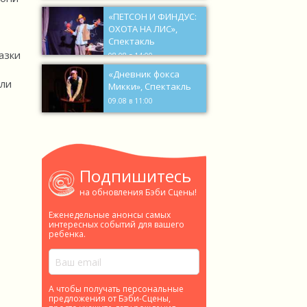
«ПЕТСОН И ФИНДУС:
ОХОТА НА ЛИС»,
Спектакль
азки
08.08 в 14:00
«Дневник фокса
ели
Микки», Спектакль
09.08 в 11:00
Подпишитесь
на обновления Бэби Сцены!
Еженедельные анонсы самых
интересных событий для вашего
ребенка.
А чтобы получать персональные
предложения от Бэби-Сцены,