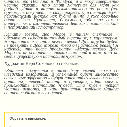
читаем про Петсона и Финдуса, и я могу совершенно
честно сказать, что этот материал для меня как
родной.
Д
очке я читаю исключительно по ролям (по-
другому не получается в силу профессии),
и
с этими двумя
персонажами знакома как будто лично и уже довольно
давно. Свен Нурдквист, безусловно, один из самых
интересных и изобретательных детских писателей. Еще
и потрясающий иллюстратор.
Кстати говоря, Дед Мороз в нашем спектакле –
абсолютно самодостаточный персонаж, с характером!
Не нравится ему, что в него не верят! Да и трудно будет
не поверить в Деда Мороза, когда он настолько реален! Я
надеюсь, что после просмотра «Механического Деда
Мороза» не останется никаких сомнений в том, что на
свете существуют настоящие чудеса
».
Художник Вера Соколова о спектакле:
«
Зрители погрузятся в атмосферу зимней сказки со
шведским колоритом. В спектакле будет множество
визуальных эффектов – будут сочетаться куклы и живые
артисты, теневой театр и проекции, идти снег и
происходить настоящие чудеса. Это будет тёплая
уютная история, а наш пушистый котёнок Финдус
станет любимцем всех детей».
Обратите внимание: