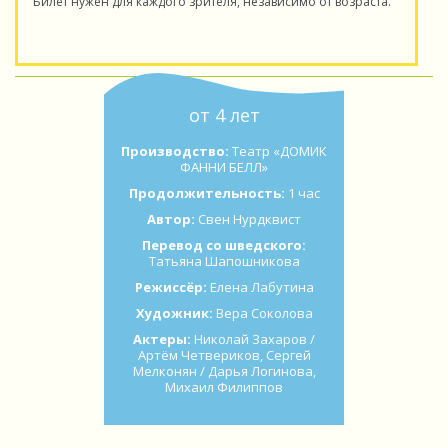
Билет нужен для каждого зрителя, независимо от возраста.
от 4 лет
Производство:
Театр «ДОМИК
ФАННИ БЕЛЛ»
Продолжительность:
1 час
Автор:
Свен Нурдквист
Перевод со шведского:
Татьяна Шапошникова
Режиссёр:
Елена Лабутина
Художник:
Вера Соколова
Актеры:
Николай Захаров /
Артём Четвериков, Сергей
Мелконян / Дарья Логинова,
Михаил Филиппов