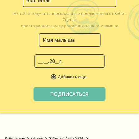
А чтобы получать персональные предложения от Бэби-
Сцены,
просто укажите дату рождения вашего малыша:
Добавить еще
>
>
>
Бэби-сцена
Афиша
Рубрика 'Ёлки 2025'