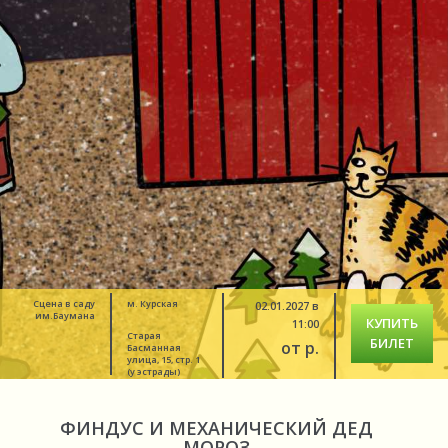
Сцена в саду
м. Курская
02.01.2027 в
им.Баумана
КУПИТЬ
11:00
Старая
БИЛЕТ
от р.
Басманная
улица, 15, стр. 1
(у эстрады)
ФИНДУС И МЕХАНИЧЕСКИЙ ДЕД
МОРОЗ