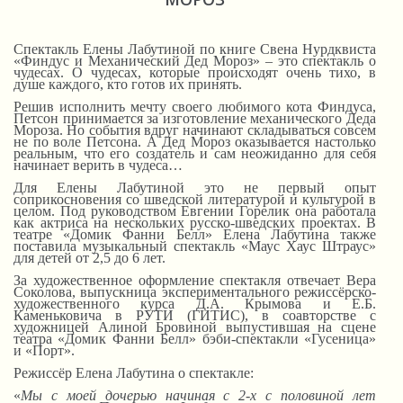
Спектакль Елены Лабутиной по книге Свена Нурдквиста
«Финдус и Механический Дед Мороз» – это спектакль о
чудесах. О чудесах, которые происходят очень тихо, в
душе каждого, кто готов их принять.
Решив исполнить мечту своего любимого кота Финдуса,
Петсон принимается за изготовление механического Деда
Мороза. Но события вдруг начинают складываться совсем
не по воле Петсона. А Дед Мороз оказывается настолько
реальным, что его создатель и сам неожиданно для себя
начинает верить в чудеса…
Для Елены Лабутиной это не первый опыт
соприкосновения со шведской литературой и культурой в
целом. Под руководством Евгении Горелик она работала
как актриса на нескольких русско-шведских проектах. В
театре «Домик Фанни Белл» Елена Лабутина также
поставила музыкальный спектакль «Маус Хаус Штраус»
для детей от 2,5 до 6 лет.
За художественное оформление спектакля отвечает Вера
Соколова, выпускница экспериментального режиссёрско-
художественного курса Д.А. Крымова и Е.Б.
Каменьковича в РУТИ (ГИТИС), в соавторстве с
художницей Алиной Бровиной выпустившая на сцене
театра «Домик Фанни Белл» бэби-спектакли «Гусеница»
и «Порт».
Режиссёр Елена Лабутина о спектакле:
«
Мы с моей дочерью начиная с 2-х с половиной лет