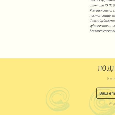
Режиссёр, теат
окончила РАТИ (Г
Каменьковича, 
постановщик те
Союза Художни
художественных
десятка спектак
ПОДП
Еже
А 