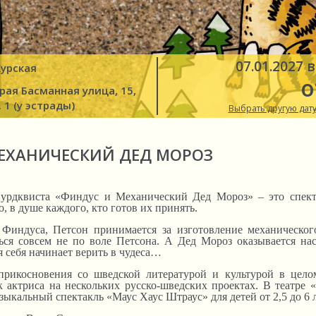
07.01.2027 в
Курская
о
рая Басманная улица, 15,
. 1 (у эстрады)
Выбрать другую дату
ЕХАНИЧЕСКИЙ ДЕД МОРОЗ
урдквиста «Финдус и Механический Дед Мороз» – это спект
о, в душе каждого, кто готов их принять.
Финдуса, Петсон принимается за изготовление механическог
ся совсем не по воле Петсона. А Дед Мороз оказывается нас
я себя начинает верить в чудеса…
рикосновения со шведской литературой и культурой в цело
к актриса на нескольких русско-шведских проектах. В театре 
ыкальный спектакль «Маус Хаус Штраус» для детей от 2,5 до 6 л