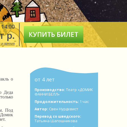
 14:00
т р.
КУПИТЬ БИЛЕТ
 и время
от 4 лет
акль о
Производство:
Театр «ДОМИК
о Деда
ФАННИ БЕЛЛ»
только
Продолжительность:
1 час
Автор:
Свен Нурдквист
м. Под
«Домик
Перевод со шведского:
ет.
Татьяна Шапошникова