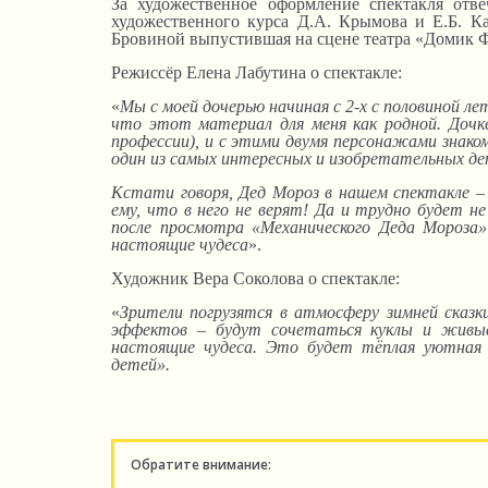
За художественное оформление спектакля отве
художественного курса Д.А. Крымова и Е.Б. 
Бровиной выпустившая на сцене театра «Домик Ф
Режиссёр Елена Лабутина о спектакле:
«
Мы с моей дочерью начиная с 2-х с половиной л
что этот материал для меня как родной.
Д
очк
профессии),
и
с этими двумя персонажами знакома
один из самых интересных и изобретательных д
Кстати говоря, Дед Мороз в нашем спектакле 
ему, что в него не верят! Да и трудно будет не
после просмотра «Механического Деда Мороза
настоящие чудеса
».
Художник Вера Соколова о спектакле:
«
Зрители погрузятся в атмосферу зимней сказк
эффектов – будут сочетаться куклы и живые
настоящие чудеса. Это будет тёплая уютная
детей».
Обратите внимание: