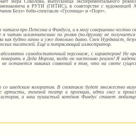
чает Вера Соколова, выпускница экспериментального режисс
Каменьковича в РУТИ (ГИТИС), в соавторстве с художницей 
анни Белл» бэби-спектакли «Гусеница» и «Порт».
ет читаем про Петсона и Финдуса, и я могу совершенно честно с
е я читаю исключительно по ролям (по-другому не получается
 как будто лично и уже довольно давно. Свен Нурдквист, безу
етских писателей. Еще и потрясающий иллюстратор.
– абсолютно самодостаточный персонаж, с характером! Не нр
 поверить в Деда Мороза, когда он настолько реален! Я надею
» не останется никаких сомнений в том, что на свете суще
и со шведским колоритом. В спектакле будет множество визу
 артисты, теневой театр и проекции, идти снег и проис
 история, а наш пушистый котёнок Финдус станет любимце