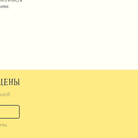
ТИ (ГИТИС) в
шова.
СЦЕНЫ
ышей
ны,