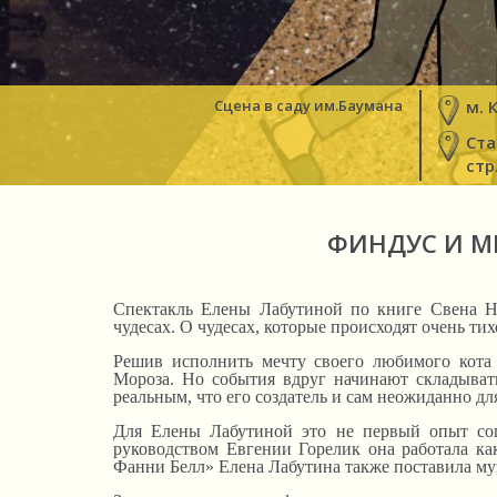
Сцена в саду им.Баумана
м. 
Ста
стр
ФИНДУС И М
Спектакль Елены Лабутиной по книге Свена Н
чудесах. О чудесах, которые происходят очень тих
Решив исполнить мечту своего любимого кота 
Мороза. Но события вдруг начинают складывать
реальным, что его создатель и сам неожиданно дл
Для Елены Лабутиной это не первый опыт соп
руководством Евгении Горелик она работала ка
Фанни Белл» Елена Лабутина также поставила муз