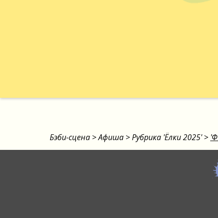
Бэби-сцена
>
Афиша
>
Рубрика 'Ёлки 2025'
>
'