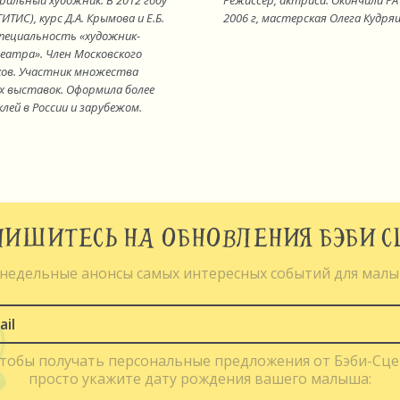
ральный художник. В 2012 году
Режиссёр, актриса. Окончила РА
ИТИС), курс Д.А. Крымова и Е.Б.
2006 г, мастерская Олега Кудря
специальность «художник-
атра». Член Московского
ков. Участник множества
 выставок. Оформила более
лей в России и зарубежом.
ИШИТЕСЬ НА ОБНОВЛЕНИЯ БЭБИ 
недельные анонсы самых интересных событий для мал
чтобы получать персональные предложения от Бэби-Сце
просто укажите дату рождения вашего малыша: