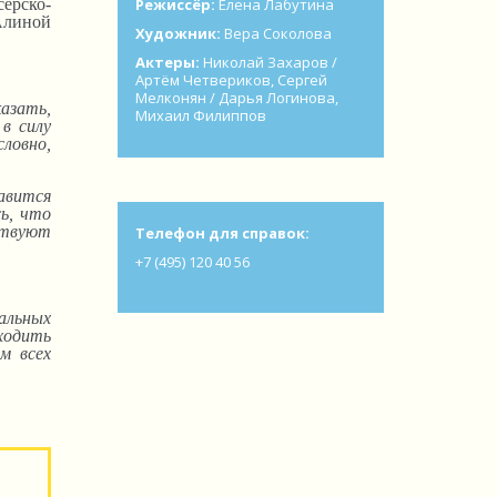
ёрско-
Режиссёр:
Елена Лабутина
Алиной
Художник:
Вера Соколова
Актеры:
Николай Захаров /
Артём Четвериков, Сергей
Мелконян / Дарья Логинова,
казать,
Михаил Филиппов
 в силу
словно,
авится
сь, что
ствуют
Телефон для справок:
+7 (495) 120 40 56
альных
ходить
м всех